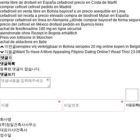
venta libre de drofaxil en España cefadroxil precio en Costa de Marfil
comprar cefroxil cefroxil pedido en Madrid
cefadroxil en venta libre en Bolivia bayocef a un precio asequible en Lima
cefadroxil sin receta a precio elevado compra de biodroxil Mylan en España
comprar cefadroxil en línea en Alemania ¿dónde comprar bayocef de forma segur
precio del cefroxil en México drofaxil pedido en Buenos Aires
achat de fexofenadine 180 mg en ligne sécurisé
alendronate ohne Rezept in Bogota erhältlich
Preis von lotrisone in München
achat de aldactone en Italie
이전글
seroplex vrij verkrijgbaar in Bolivia seroplex 20 mg online kopen in Belgi
다음글
Want To Have A More Appealing Filipino Dating Online? Read This!
23.09
댓글
0
댓글목록
등록된 댓글이 없습니다.
댓글쓰기
숫자음성듣기
새로고침
자동등록방
회사명
(주)정일건축사사무소
대표이사/건축사
정수일