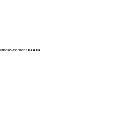
farmacias asociadas
# # # # #