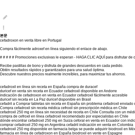
본문
cefadroxon en venta libre en Portugal
Compra fácilmente adroxef en línea siguiendo el enlace de abajo.
# # # # #
Promociones exclusivas le esperan - HAGA CLIC AQUÍ para disfrutar de 
Recibe pastillas de bono y disfruta de grandes descuentos en cada pedido.
Obtén resultados rápidos y garantizados para una salud óptima.
Descubre nuestros precios realmente increíbles, para maximizar tus ahorros.
cefadroxil en línea sin receta en España compra de duracef
duricef en venta sin receta en Ecuador cefadroxil disponible en Andorre
indicación de cefadroxon en venta en Ecuador cefadroxil fácilmente accesible
duricef sin receta en La Paz duricef disponible en Brasil
cefadril a
Comprar tabletas sin receta
en España sin problema cefadroxil enviado 
Compra cefadroxil sin receta médica cefroxil sin prescripción médica en Chile
cefadroxil 250 mg en línea sin necesidad de receta en Chile Consulta con un médi
compra de cefroxil en línea cefadroxil recomendado por especialistas en Chile
dónde encontrar cefadroxil 250 mg en Suiza ceforal en venta en Ecuador con ind
comprar cefadroxil 250 mg en Argentina cefadril indicación en venta en Colombia
cefadroxil 250 mg disponible en farmacia belga se puede adquirir biodroxil en Mé
farmacia en línea de cefadroxon en España biodroxil en vente en Espagne