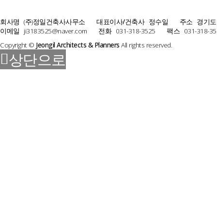
회사명
(주)정일건축사사무소
대표이사/건축사
정수일
주소
경기도
이메일
ji3183525@naver.com
전화
031-318-3525
팩스
031-318-35
Copyright ©
Jeongil Architects & Planners
All rights reserved.
상단으로