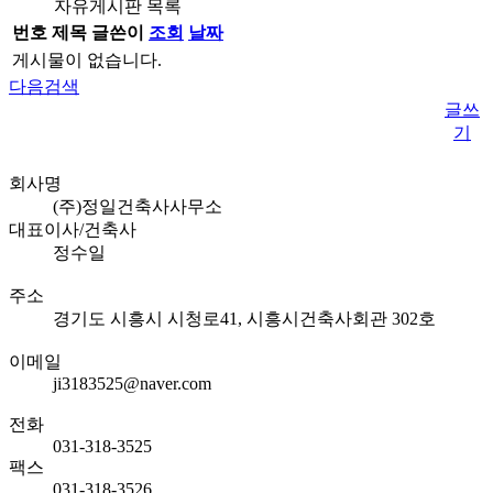
자유게시판 목록
번호
제목
글쓴이
조회
날짜
게시물이 없습니다.
다음검색
글쓰
기
회사명
(주)정일건축사사무소
대표이사/건축사
정수일
주소
경기도 시흥시 시청로41, 시흥시건축사회관 302호
이메일
ji3183525@naver.com
전화
031-318-3525
팩스
031-318-3526