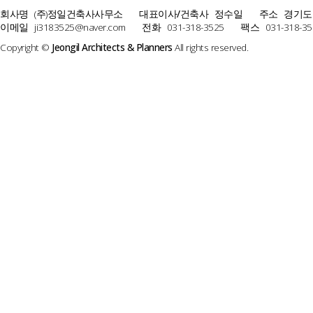
회사명
(주)정일건축사사무소
대표이사/건축사
정수일
주소
경기도
이메일
ji3183525@naver.com
전화
031-318-3525
팩스
031-318-35
Copyright ©
Jeongil Architects & Planners
All rights reserved.