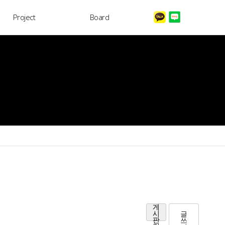
Project
Board
LOG IN
게
글
시
쓰
판