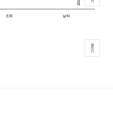
기
검
색
조회
날짜
글
쓰
기