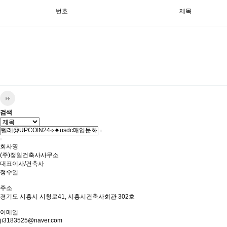
번호
제목
검색
회사명
(주)정일건축사사무소
대표이사/건축사
정수일
주소
경기도 시흥시 시청로41, 시흥시건축사회관 302호
이메일
ji3183525@naver.com