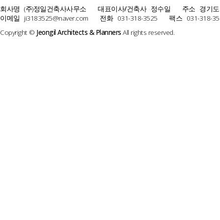
회사명
(주)정일건축사사무소
대표이사/건축사
정수일
주소
경기도
이메일
ji3183525@naver.com
전화
031-318-3525
팩스
031-318-35
Copyright ©
Jeongil Architects & Planners
All rights reserved.