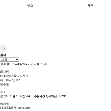
번호
제목
검색
회사명
(주)정일건축사사무소
대표이사/건축사
정수일
주소
경기도 시흥시 시청로41, 시흥시건축사회관 302호
이메일
ji3183525@naver.com