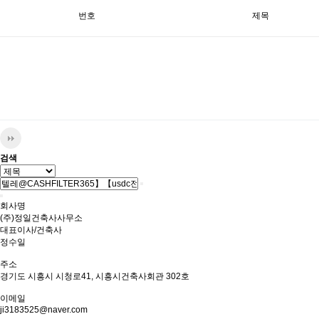
번호
제목
검색
회사명
(주)정일건축사사무소
대표이사/건축사
정수일
주소
경기도 시흥시 시청로41, 시흥시건축사회관 302호
이메일
ji3183525@naver.com