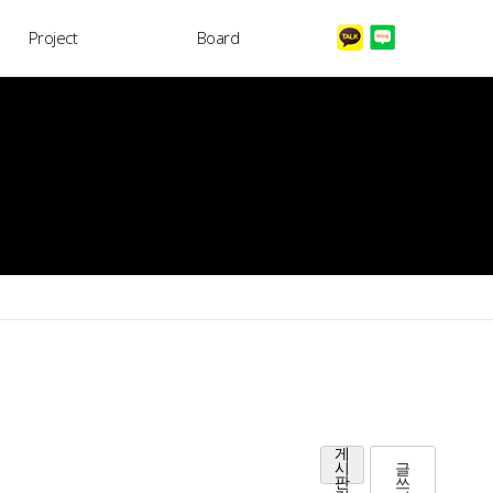
Project
Board
LOG IN
게
글
시
쓰
판