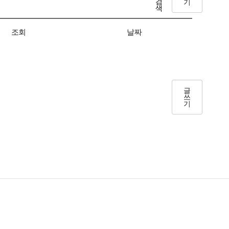
기
검
색
조회
날짜
글
쓰
기