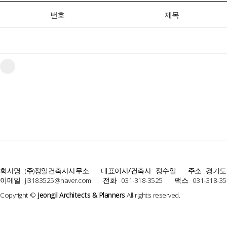
번호
제목
회사명
(주)정일건축사사무소
대표이사/건축사
정수일
주소
경기도
이메일
ji3183525@naver.com
전화
031-318-3525
팩스
031-318-35
Copyright ©
Jeongil Architects & Planners
All rights reserved.