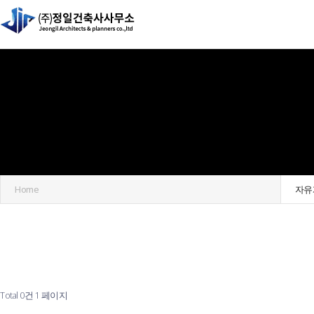
Home
자유
Total 0건
1 페이지