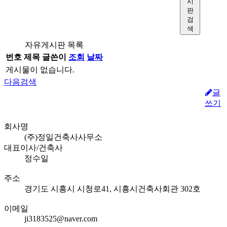
시
판
검
색
자유게시판 목록
번호
제목
글쓴이
조회
날짜
게시물이 없습니다.
다음검색
글
쓰기
회사명
(주)정일건축사사무소
대표이사/건축사
정수일
주소
경기도 시흥시 시청로41, 시흥시건축사회관 302호
이메일
ji3183525@naver.com